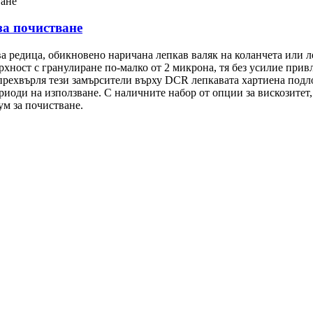
за почистване
а редица, обикновено наричана лепкав валяк на коланчета или л
ърхност с гранулиране по-малко от 2 микрона, тя без усилие пр
 прехвърля тези замърсители върху DCR лепкавата хартиена подл
риоди на използване. С наличните набор от опции за вискозитет
м за почистване.