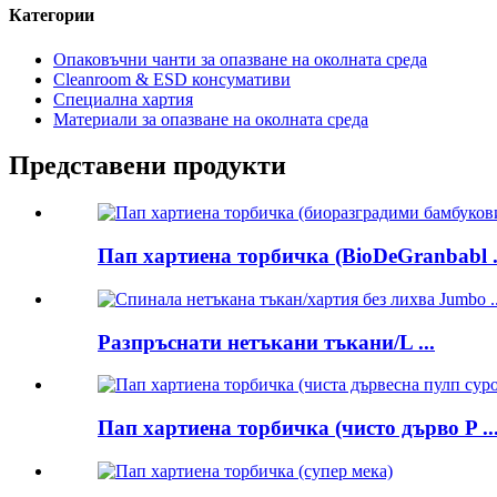
Категории
Опаковъчни чанти за опазване на околната среда
Cleanroom & ESD консумативи
Специална хартия
Материали за опазване на околната среда
Представени продукти
Пап хартиена торбичка (BioDeGranbabl .
Разпръснати нетъкани тъкани/L ...
Пап хартиена торбичка (чисто дърво P ..