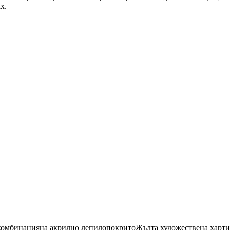
х.
 комбинация
на акрилно лепило
покрито
Жълта художествена харти