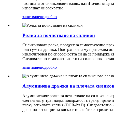
частицата от силиконовия валяк
, пази
Почистващата 
използват многократно.
запитване
подробно
Ролка за почистване на силикон
Силиконовата ролка, продукт за самостоятелно прем
или гумена дръжка. Повърхността му притежава огле
изключителен по способността си да се придържа къ
Следователно самозалепването на силиконова оста
запитване
подробно
Алуминиева дръжка на плочата силикон
Алуминиевият ролка за почистване на силикон е изр
елегантна, ултра-гладка повърхност с гранулиране п
върху лепкавата хартия (DCR-PAD). Следователно, 
диапазон от опции за вискозитет, който се грижи 