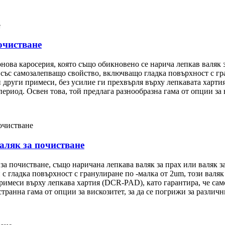
очистване
ова каросерия, която също обикновено се нарича лепкав валяк за
 със самозалепващо свойство, включващо гладка повърхност с гр
 и други примеси, без усилие ги прехвърля върху лепкавата хар
ериод. Освен това, той предлага разнообразна гама от опции за 
аляк за почистване
а почистване, също наричана лепкава валяк за прах или валяк за
с гладка повърхност с гранулиране по -малка от 2um, този валяк
римеси върху лепкава хартия (DCR-PAD), като гарантира, че сам
анна гама от опции за вискозитет, за да се погрижи за различн