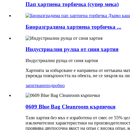
Пап хартиена торбичка (супер мека)
Биоразградима хартиена торбичка ...
Индустриални рулца от синя хартия
Индустриални рулца от синя хартия
Хартията за избърсване е направена от нетъкана ма
уврежда повърхността на обекта, не се хвърля на ли
запитване
подробно
0609 Blue Bag Cleanroom кърпички
Тази хартия без мъх е изработена от смес от 55% ц
изключителни характеристики на производителностт
проявява двупосочна якост на опън с висока опън, 