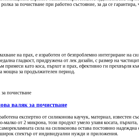
ролка за почистване при работно състояние, за да се гарантира, 
ахване на прах, е изработен от безпроблемно интегриране на си
дална гладкост, придружена от лек дизайн, с размер на частици
м примеси като коса, пърхот и прах, ефективно ги прехвърля къ
ва мощна за продължителен период.
ова валяк за почистване
аботена експертно от силиконова каучук, материал, известен с
о-малко от 2 микрона, този продукт умело улавя косата, пърхота
саморекламната сила на силиконова остава постоянно надеждна с
за широк спектър от индивидуални нужди и приложения.