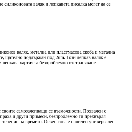
че силиконовата валяк и лепкавата писалка могат да се
ликонов валяк, метална или пластмасова скоба и метална
те, щателно поддържан под 2um. Този лепкав валяк е
м лепкава хартия за безпроблемно отстраняване.
ъс своите самозалепващи се възможности. Похвален с
, праха и други примеси, безпроблемно ги прехвърля
 течение на времето. Освен това е наличен универсален