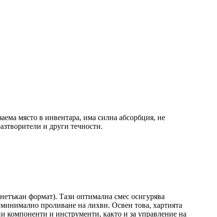
заема място в инвентара, има силна абсорбция, не
разтворители и други течности.
в нетъкан формат). Тази оптимална смес осигурява
 минимално проливане на лихви. Освен това, хартията
ни компоненти и инструменти, както и за управление на