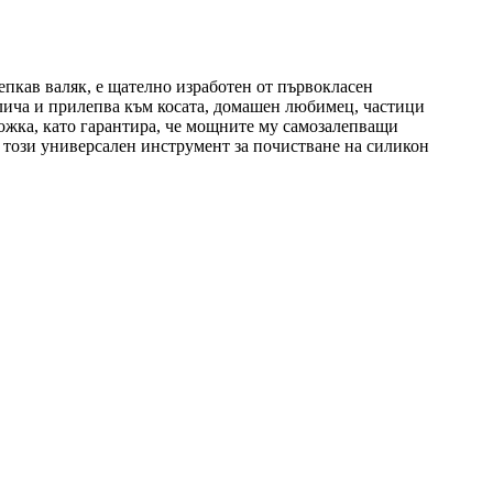
епкав валяк, е щателно изработен от първокласен
ивлича и прилепва към косата, домашен любимец, частици
ожка, като гарантира, че мощните му самозалепващи
, този универсален инструмент за почистване на силикон