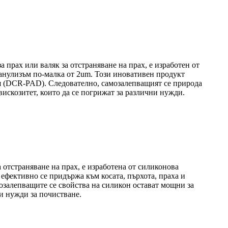
 прах или валяк за отстраняване на прах, е изработен от
анулизъм по-малка от 2um. Този иновативен продукт
тия (DCR-PAD). Следователно, самозалепващият се природа
вискозитет, които да се погрижат за различни нужди.
 отстраняване на прах, е изработена от силиконова
 ефективно се придържа към косата, пърхота, праха и
озалепващите се свойства на силикон остават мощни за
и нужди за почистване.