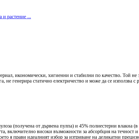
териал, икономически, хигиенни и стабилни по качество. Той не 
га, не генерира статично електричество и може да се използва с 
елулоза (получена от дървена пулпа) и 45% полиестерни влакна (
а, включително високи възможности за абсорбция на течност и
което я прави идеалният избор за изтриване на деликатни прециз