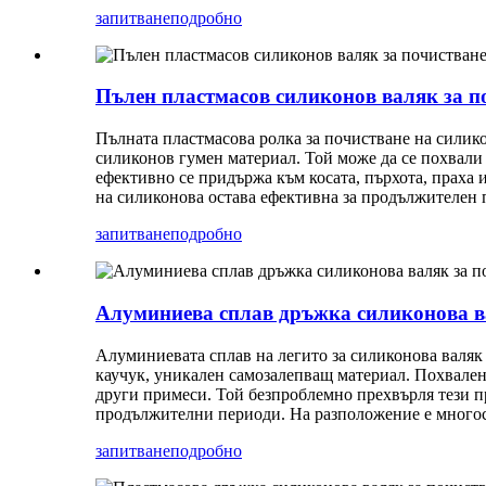
запитване
подробно
Пълен пластмасов силиконов валяк за п
Пълната пластмасова ролка за почистване на силикон
силиконов гумен материал. Той може да се похвали
ефективно се придържа към косата, пърхота, праха
на силиконова остава ефективна за продължителен п
запитване
подробно
Алуминиева сплав дръжка силиконова в
Алуминиевата сплав на легито за силиконова валяк з
каучук, уникален самозалепващ материал. Похвален 
други примеси. Той безпроблемно прехвърля тези п
продължителни периоди. На разположение е многостр
запитване
подробно