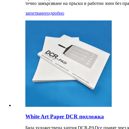
течно замърсяване на пръски в работни зони без пра
запитване
подробно
White Art Paper DCR подложка
Бяла художествена хартия
DCR-PAD
се правят чрез