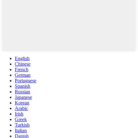
English
Chinese
French
German
Portuguese
Spanish
Russian
Japanese
Korean
Arabic
Irish
Greek
Turkish
Italian
Danish