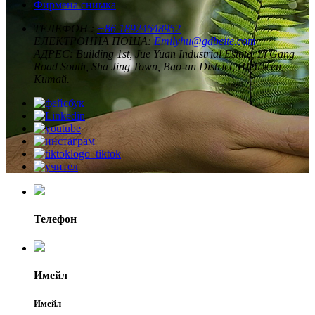
Фирмена снимка
ТЕЛЕФОН :
+86 18924648952
ЕЛЕКТРОННА ПОЩА:
Emilyhu@gdbeite.com
АДРЕС:
Building 1st, Jue Yuan Industrial Estate, Li Gang
Road South, Sha Jing Town, Bao-an District, Шенжен,
Китай.
Телефон
Имейл
Имейл