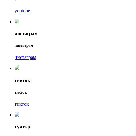
youtube
инстаграм
инстаграм
инстаграм
тикток
тикток
тикток
туитър