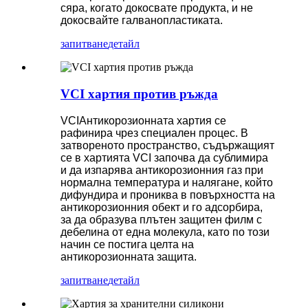
сяра, когато докосвате продукта, и не
докосвайте галванопластиката.
запитване
детайл
VCI хартия против ръжда
VCI
Антикорозионната хартия се
рафинира чрез специален процес. В
затвореното пространство, съдържащият
се в хартията VCI започва да сублимира
и да изпарява антикорозионния газ при
нормална температура и налягане, който
дифундира и прониква в повърхността на
антикорозионния обект и го адсорбира,
за да образува плътен защитен филм с
дебелина от една молекула, като по този
начин се постига целта на
антикорозионната защита.
запитване
детайл