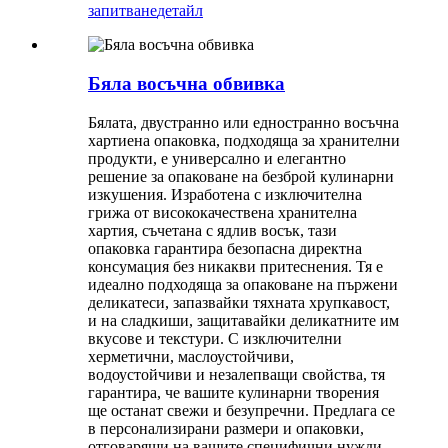
запитване
детайл
Бяла восъчна обвивка
Бялата, двустранно или едностранно восъчна
хартиена опаковка, подходяща за хранителни
продукти, е универсално и елегантно
решение за опаковане на безброй кулинарни
изкушения. Изработена с изключителна
грижа от висококачествена хранителна
хартия, съчетана с ядлив восък, тази
опаковка гарантира безопасна директна
консумация без никакви притеснения. Тя е
идеално подходяща за опаковане на пържени
деликатеси, запазвайки тяхната хрупкавост,
и на сладкиши, защитавайки деликатните им
вкусове и текстури. С изключителни
херметични, маслоустойчиви,
водоустойчиви и незалепващи свойства, тя
гарантира, че вашите кулинарни творения
ще останат свежи и безупречни. Предлага се
в персонализирани размери и опаковки,
отговарящи на вашите специфични нужди,