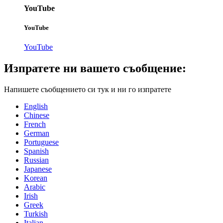
YouTube
YouTube
YouTube
Изпратете ни вашето съобщение:
Напишете съобщението си тук и ни го изпратете
English
Chinese
French
German
Portuguese
Spanish
Russian
Japanese
Korean
Arabic
Irish
Greek
Turkish
Italian