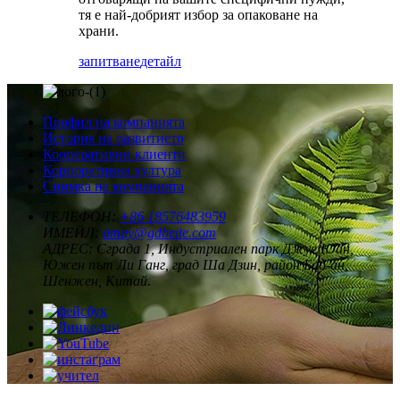
тя е най-добрият избор за опаковане на
храни.
запитване
детайл
Профил на компанията
История на развитието
Кооперативни клиенти
Корпоративна култура
Снимка на компанията
ТЕЛЕФОН:
+86 18576483959
ИМЕЙЛ:
amay@gdbeite.com
АДРЕС:
Сграда 1, Индустриален парк Джуе Юан,
Южен път Ли Ганг, град Ша Дзин, район Бао-ан,
Шенжен, Китай.