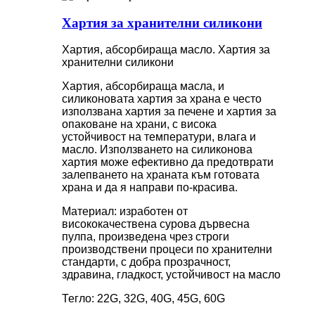
Хартия за хранителни силикони
Хартия, абсорбираща масло. Хартия за
хранителни силикони
Хартия, абсорбираща масла, и
силиконовата хартия за храна е често
използвана хартия за печене и хартия за
опаковане на храни, с висока
устойчивост на температури, влага и
масло. Използването на силиконова
хартия може ефективно да предотврати
залепването на храната към готовата
храна и да я направи по-красива.
Материал: изработен от
висококачествена сурова дървесна
пулпа, произведена чрез строги
производствени процеси по хранителни
стандарти, с добра прозрачност,
здравина, гладкост, устойчивост на масло
Тегло: 22G, 32G, 40G, 45G, 60G