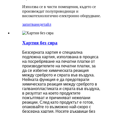
Използва се в чисти помещения, където се
произвеждат полупроводници и
високотехнологично електронно оборудване.
запитване
детайл
Хартия без сяра
Безсерната хартия е специална
подложна хартия, използвана в процеса
на посребряване на печатни платки от
производителите на печатни платки, за
да се избегне химическата реакция
между среброто и сярата във въздуха.
Нейната функция е да предотврати
химическата реакция между среброто в
галванопластиката и сярата във въздуха,
в резултат на което продуктите
пожълтяват и причиняват нежелани
реакции. След като продуктът е готов,
опаковайте го възможно най-скоро с
безсерна хартия. Носете ръкавици без