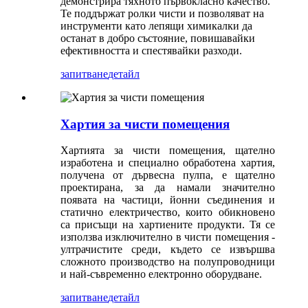
демонстрира тяхното първокласно качество.
Те поддържат ролки чисти и позволяват на
инструменти като лепящи химикалки да
останат в добро състояние, повишавайки
ефективността и спестявайки разходи.
запитване
детайл
Хартия за чисти помещения
Хартията за чисти помещения, щателно
изработена и специално обработена хартия,
получена от дървесна пулпа, е щателно
проектирана, за да намали значително
появата на частици, йонни съединения и
статично електричество, които обикновено
са присъщи на хартиените продукти. Тя се
използва изключително в чисти помещения -
ултрачистите среди, където се извършва
сложното производство на полупроводници
и най-съвременно електронно оборудване.
запитване
детайл