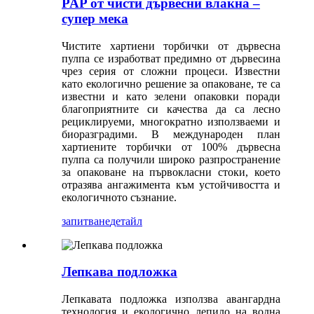
PAP от чисти дървесни влакна –
супер мека
Чистите хартиени торбички от дървесна
пулпа се изработват предимно от дървесина
чрез серия от сложни процеси. Известни
като екологично решение за опаковане, те са
известни и като зелени опаковки поради
благоприятните си качества да са лесно
рециклируеми, многократно използваеми и
биоразградими. В международен план
хартиените торбички от 100% дървесна
пулпа са получили широко разпространение
за опаковане на първокласни стоки, което
отразява ангажимента към устойчивостта и
екологичното съзнание.
запитване
детайл
Лепкава подложка
Лепкавата подложка използва авангардна
технология и екологично лепило на водна