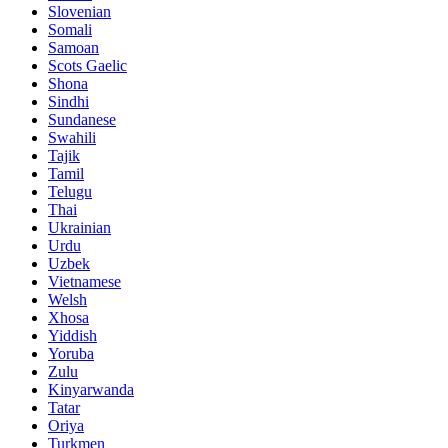
Slovenian
Somali
Samoan
Scots Gaelic
Shona
Sindhi
Sundanese
Swahili
Tajik
Tamil
Telugu
Thai
Ukrainian
Urdu
Uzbek
Vietnamese
Welsh
Xhosa
Yiddish
Yoruba
Zulu
Kinyarwanda
Tatar
Oriya
Turkmen