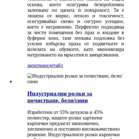
основа, което осигурява безпроблемно
залепване по цялата ѝ повърхност. Тя е
лишена от мирис, лепило и токсичност,
осигурявайки свежо и сигурно усещане,
което е несравнимо. Перфектно подходяща
за чисти помещения без прах и входове в
буферни зони, тази лепкава подложка без
усилие избърсва праха от подметките и
колелата на обувките, като минимизира
натрупването на мръсотия и замърсявания.
запитване
детайл
Индустриални ролки за
почистване, бели/сини
Изработени от 55% целулоза и 45%
полиестер, нашите ролки хартиени
кърпички предлагат икономично,
хигиенично и постоянно висококачествено
решение. Индустриалните ролки кърпички