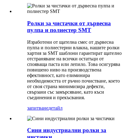
Ролки за чистачки от дървесна
пулпа и полиестер SMT
Изработени от щателна смес от дървесна
пулпа и полиестерни влакна, нашите ролки
хартия за SMT шаблони гарантират щателно
отстраняване на всички остатъци от
спояваща паста или лепило. Това осигурява
повишено ниво на производствена
ефективност, като елиминира
необходимостта от ръчно почистване, което
от своя страна минимизира дефекти,
свързани със замърсяване, като къси
съединения и прекъсвания.
запитване
детайл
Сини индустриални ролки за
чистачки