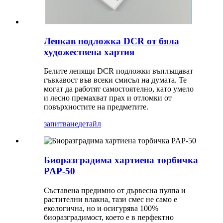
Лепкав подложка DCR от бяла
художествена хартия
Белите лепящи DCR подложки въплъщават
гъвкавост във всеки смисъл на думата. Те
могат да работят самостоятелно, като умело
и лесно премахват прах и отломки от
повърхностите на предметите.
запитване
детайл
Биоразградима хартиена торбичка
PAP-50
Съставена предимно от дървесна пулпа и
растителни влакна, тази смес не само е
екологична, но и осигурява 100%
биоразградимост, което е в перфектно