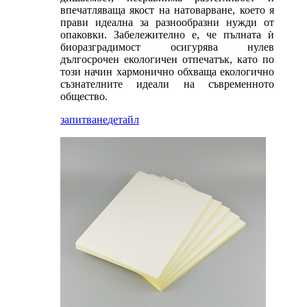
впечатляваща якост на натоварване, което я
прави идеална за разнообразни нужди от
опаковки. Забележително е, че пълната ѝ
биоразградимост осигурява нулев
дългосрочен екологичен отпечатък, като по
този начин хармонично обхваща екологично
съзнателните идеали на съвременното
общество.
запитване
детайл