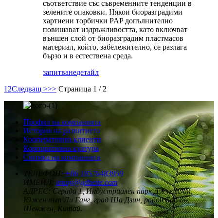
съответствие със съвременните тенденции в
зелените опаковки. Някои биоразградими
хартиени торбички PAP допълнително
повишават издръжливостта, като включват
външен слой от биоразградим пластмасов
материал, който, забележително, се разлага
бързо и в естествена среда.
запитване
детайл
1
2
Следващ >
>>
Страница 1 / 2
Профил на компанията
История на развитието
Кооперативни клиенти
Корпоративна култура
Снимка на компанията
ТЕЛЕФОН:
+86 18576483959
ИМЕЙЛ:
amay@gdbeite.com
АДРЕС:
Сграда 1, Индустриален парк Джуе Юан,
Южен път Ли Ганг, град Ша Дзин, район Бао-ан,
Шенжен, Китай.