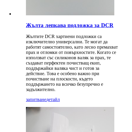
Жълта лепкава подложка за DCR
Жълтите DCR хартиени подложки са
изключително универсални. Те могат да
работят самостоятелно, като лесно премахват
прах и отломки от повърхностите. Когато се
използват със силиконов валяк за прах, те
създават перфектен почистващ екип,
поддържайки валяка чист и готов за
действие. Това е особено важно при
почистване на плоскости, където
поддържането на всичко безупречно е
задължително.
запитване
детайл