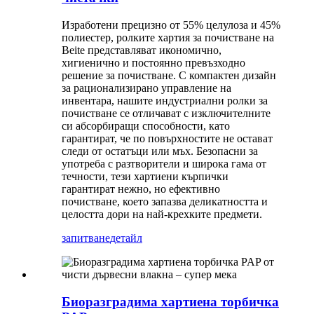
Изработени прецизно от 55% целулоза и 45%
полиестер, ролките хартия за почистване на
Beite представляват икономично,
хигиенично и постоянно превъзходно
решение за почистване. С компактен дизайн
за рационализирано управление на
инвентара, нашите индустриални ролки за
почистване се отличават с изключителните
си абсорбиращи способности, като
гарантират, че по повърхностите не остават
следи от остатъци или мъх. Безопасни за
употреба с разтворители и широка гама от
течности, тези хартиени кърпички
гарантират нежно, но ефективно
почистване, което запазва деликатността и
целостта дори на най-крехките предмети.
запитване
детайл
Биоразградима хартиена торбичка