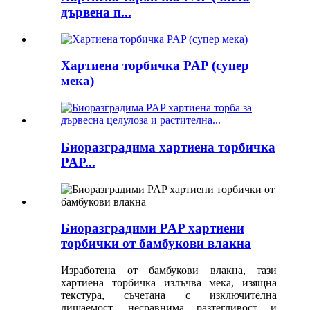
дървена п...
Хартиена торбичка PAP (супер
мека)
Биоразградима хартиена торбичка
PAP...
Биоразградими PAP хартиени
торбички от бамбукови влакна
Изработена от бамбукови влакна, тази
хартиена торбичка излъчва мека, изящна
текстура, съчетана с изключителна
дишаемост, несравнима разтегливост и