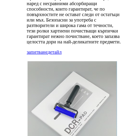
наред с несравними абсорбиращи
способности, които гарантират, че по
повърхностите не остават следи от остатъци
или мъх. Безопасни за употреба с
разтворители и широка гама от течности,
тези ролки хартиени почистващи кърпички
гарантират нежно почистване, което запазва
целостта дори на най-деликатните предмети.
запитване
детайл