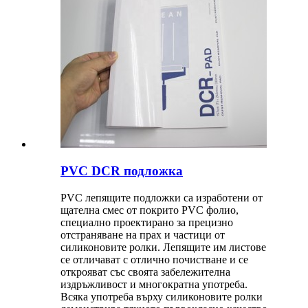
PVC DCR подложка
PVC лепящите подложки са изработени от
щателна смес от покрито PVC фолио,
специално проектирано за прецизно
отстраняване на прах и частици от
силиконовите ролки. Лепящите им листове
се отличават с отлично почистване и се
открояват със своята забележителна
издръжливост и многократна употреба.
Всяка употреба върху силиконовите ролки