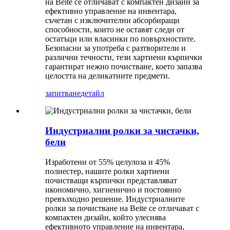
на Beite се отличават с компактен дизайн за
ефективно управление на инвентара,
съчетан с изключителни абсорбиращи
способности, които не оставят следи от
остатъци или власинки по повърхностите.
Безопасни за употреба с разтворители и
различни течности, тези хартиени кърпички
гарантират нежно почистване, което запазва
целостта на деликатните предмети.
запитване
детайл
Индустриални ролки за чистачки,
бели
Изработени от 55% целулоза и 45%
полиестер, нашите ролки хартиени
почистващи кърпички представляват
икономично, хигиенично и постоянно
превъзходно решение. Индустриалните
ролки за почистване на Beite се отличават с
компактен дизайн, който улеснява
ефективното управление на инвентара,