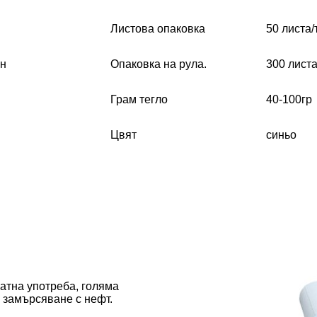
Листова опаковка
50 листа/
ен
Опаковка на рула.
300 листа
Грам тегло
40-100гр
Цвят
синьо
атна употреба, голяма
о замърсяване с нефт.