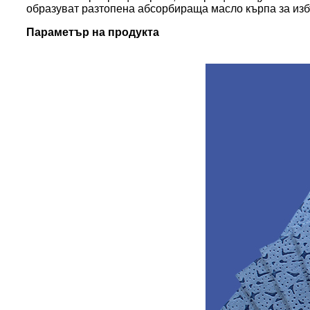
образуват разтопена абсорбираща масло кърпа за из
Параметър на продукта