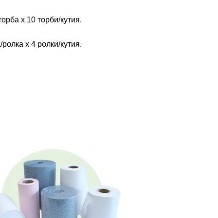
торба х 10 торби/кутия.
/ролка х 4 ролки/кутия.