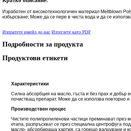
Кратко описание:
Изработен от високотехнологичен материал Meltblown Poly
избърсване; Може да се пере в чиста вода и да се използв
Изпратете имейл до нас
Изтеглете като PDF
Подробности за продукта
Продуктови етикети
Характеристики
Силна абсорбция на масло, гъста и без прах и добър 
почистващ препарат. Може да се използва повторно и 
Производствен процес
Чистите полипропиленови частици преминават през ма
етапа, разпръскват се през специална центрофуга под
масло- абсорбираща хартия, са горещо валцувани и к