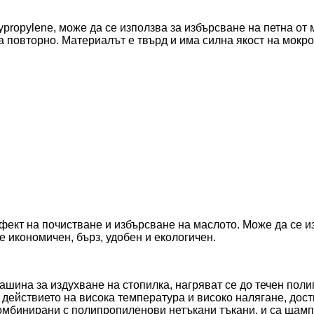
propylene, може да се използва за избърсване на петна от 
а повторно. Материалът е твърд и има силна якост на мокро
ефект на почистване и избърсване на маслото. Може да се 
е икономичен, бърз, удобен и екологичен.
шина за издухване на стопилка, нагряват се до течен пол
 действието на висока температура и високо налягане, дост
омбинирани с полипропиленови нетъкани тъкани, и са щампо