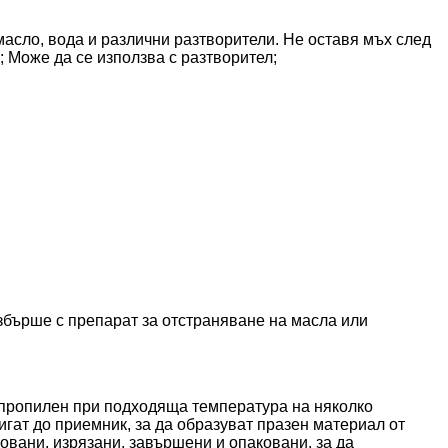
масло, вода и различни разтворители. Не оставя мъх след
; Може да се използва с разтворител;
избърше с препарат за отстраняване на масла или
ипропилен при подходяща температура на няколко
игат до приемник, за да образуват празен материал от
вани, изрязани, завършени и опаковани, за да