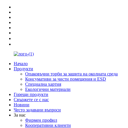
Начало
Продукти
Опаковъчни торби за защита на околната среда
Консумативи за чисти помещения и ESD
Специална хартия
Екологични материали
Горещи продукти
Свържете се с нас
Новини
Често задавани въпроси
За нас
Фирмен профил
Кооперативни клиенти